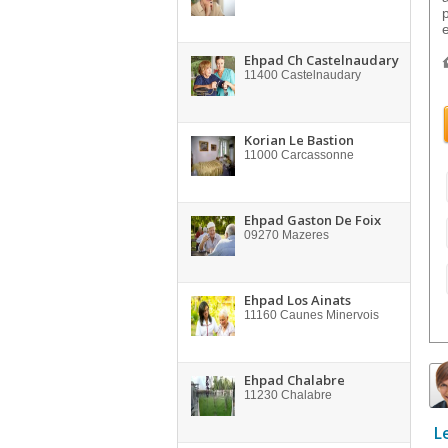
Ehpad Ch Castelnaudary
11400
Castelnaudary
Korian Le Bastion
11000
Carcassonne
Ehpad Gaston De Foix
09270
Mazeres
Ehpad Los Ainats
11160
Caunes Minervois
Ehpad Chalabre
11230
Chalabre
L