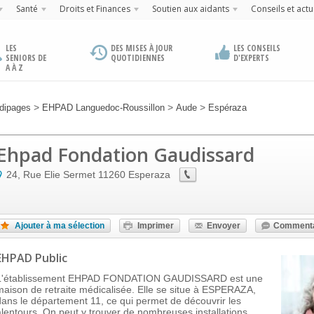
Santé
Droits et Finances
Soutien aux aidants
Conseils et actu
LES
DES MISES À JOUR
LES CONSEILS
SENIORS DE
QUOTIDIENNES
D'EXPERTS
A À Z
>
>
>
dipages
EHPAD Languedoc-Roussillon
Aude
Espéraza
Ehpad Fondation Gaudissard
24, Rue Elie Sermet
11260
Esperaza
Ajouter à ma sélection
Imprimer
Envoyer
Commenta
EHPAD Public
L'établissement EHPAD FONDATION GAUDISSARD est une
maison de retraite médicalisée. Elle se situe à ESPERAZA,
dans le département 11, ce qui permet de découvrir les
alentours. On peut y trouver de nombreuses installations,