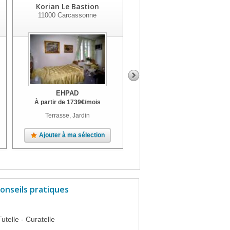
Korian Le Bastion
Ehpad Los Ainats
11000
Carcassonne
11160
Caunes Minervois
EHPAD
EHPAD
À partir de
1739
€
/mois
Terrasse, Jardin
Unité Alzheimer, Terrasse, Jardin
Ajouter à ma sélection
Ajouter à ma sélection
onseils pratiques
Tutelle - Curatelle