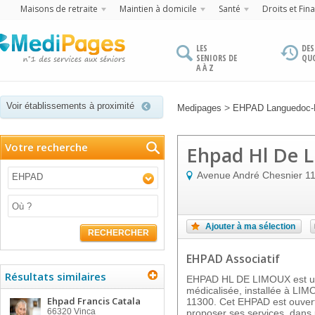
Maisons de retraite
Maintien à domicile
Santé
Droits et Fin
LES
DES
SENIORS DE
QU
A À Z
Voir établissements à proximité
>
Medipages
EHPAD Languedoc-R
Votre recherche
Ehpad Hl De 
Avenue André Chesnier
1
EHPAD
Ajouter à ma sélection
RECHERCHER
EHPAD Associatif
Résultats similaires
EHPAD HL DE LIMOUX est un
médicalisée, installée à LIM
Ehpad Francis Catala
11300. Cet EHPAD est ouvert
66320
Vinca
proposer ses services, dans u