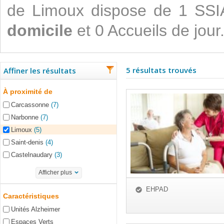
de Limoux dispose de 1 SS
domicile
et 0 Accueils de jour
5 résultats trouvés
Affiner les résultats
À proximité de
Carcassonne
(7)
Narbonne
(7)
Limoux
(5)
Saint-denis
(4)
Castelnaudary
(3)
Afficher plus
EHPAD
Caractéristiques
Unités Alzheimer
Espaces Verts