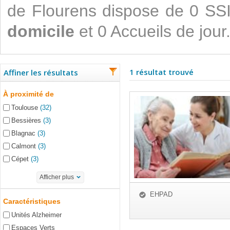
de Flourens dispose de 0 SS
domicile
et 0 Accueils de jour
1 résultat trouvé
Affiner les résultats
À proximité de
Toulouse
(32)
Bessières
(3)
Blagnac
(3)
Calmont
(3)
Cépet
(3)
Afficher plus
EHPAD
Caractéristiques
Unités Alzheimer
Espaces Verts