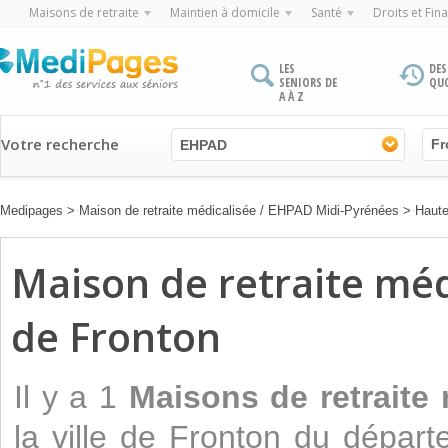
Maisons de retraite
Maintien à domicile
Santé
Droits et Fin
LES
DES
SENIORS DE
QU
A À Z
Votre recherche
EHPAD
Medipages
>
Maison de retraite médicalisée / EHPAD Midi-Pyrénées
>
Haut
Maison de retraite médi
de Fronton
Il y a 1
Maisons de retraite
la ville de Fronton du dépa