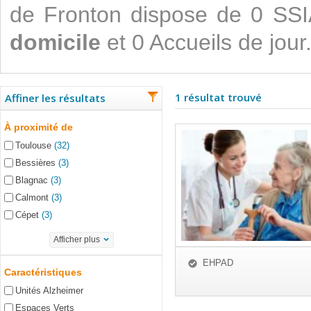
de Fronton dispose de 0 SS
domicile
et 0 Accueils de jour
1 résultat trouvé
Affiner les résultats
À proximité de
Toulouse
(32)
Bessières
(3)
Blagnac
(3)
Calmont
(3)
Cépet
(3)
Afficher plus
EHPAD
Caractéristiques
Unités Alzheimer
Espaces Verts