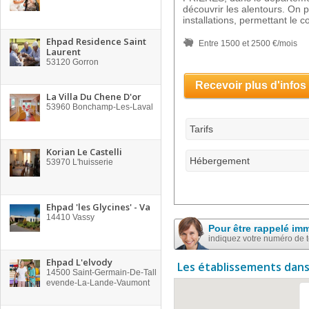
découvrir les alentours. On 
installations, permettant le c
Ehpad Residence Saint
Entre 1500 et 2500 €/mois
Laurent
53120
Gorron
Recevoir plus d'infos
La Villa Du Chene D'or
53960
Bonchamp-Les-Laval
Tarifs
Korian Le Castelli
Hébergement
53970
L'huisserie
Ehpad 'les Glycines' - Va
14410
Vassy
Pour être rappelé im
indiquez votre numéro de 
Ehpad L'elvody
Les établissements dans
14500
Saint-Germain-De-Tall
evende-La-Lande-Vaumont