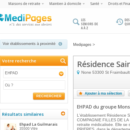
Maisons de retraite
Maintien à domicile
Santé
Droits et Fin
LES
DES
SENIORS DE
QU
A À Z
Voir établissements à proximité
>
Medipages
Votre recherche
Résidence Sain
None
53300
St Fraimbault
EHPAD
Ajouter à ma sélection
RECHERCHER
EHPAD
du groupe Mons
Résultats similaires
L'établissement Résidence S
COMPAGNIE FILLES DE LA C
Ehpad La Guilmarais
retraite médicalisée. Elle 
35500
Vitre
PRIERES, dans le départeme