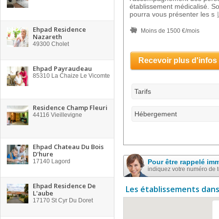
établissement médicalisé. So
pourra vous présenter les s
Ehpad Residence
Moins de 1500 €/mois
Nazareth
49300
Cholet
Recevoir plus d'infos
Ehpad Payraudeau
85310
La Chaize Le Vicomte
Tarifs
Residence Champ Fleuri
Hébergement
44116
Vieillevigne
Ehpad Chateau Du Bois
D'hure
17140
Lagord
Pour être rappelé im
indiquez votre numéro de 
Ehpad Residence De
Les établissements dans
L'aube
17170
St Cyr Du Doret