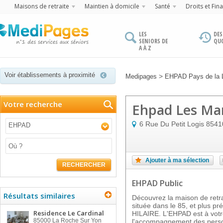
Maisons de retraite
Maintien à domicile
Santé
Droits et Fin
LES
DES
SENIORS DE
QU
A À Z
Voir établissements à proximité
>
Medipages
EHPAD Pays de la L
Votre recherche
Ehpad Les Ma
6 Rue Du Petit Logis
8541
EHPAD
Ajouter à ma sélection
RECHERCHER
EHPAD Public
Résultats similaires
Découvrez la maison de re
située dans le 85, et plus 
Residence Le Cardinal
HILAIRE. L'EHPAD est à votre
85000
La Roche Sur Yon
l'accompagnement des perso