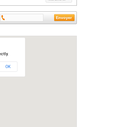
ctly.
OK