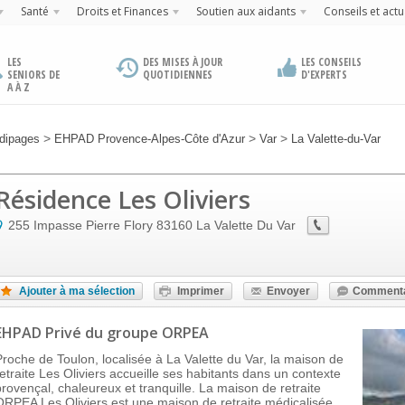
Santé
Droits et Finances
Soutien aux aidants
Conseils et actu
LES
DES MISES À JOUR
LES CONSEILS
SENIORS DE
QUOTIDIENNES
D'EXPERTS
A À Z
>
>
>
dipages
EHPAD Provence-Alpes-Côte d'Azur
Var
La Valette-du-Var
Résidence Les Oliviers
255 Impasse Pierre Flory
83160
La Valette Du Var
Ajouter à ma sélection
Imprimer
Envoyer
Commenta
EHPAD Privé
du groupe ORPEA
Proche de Toulon, localisée à La Valette du Var, la maison de
retraite Les Oliviers accueille ses habitants dans un contexte
provençal, chaleureux et tranquille. La maison de retraite
ORPEA Les Oliviers est une maison de retraite médicalisée,