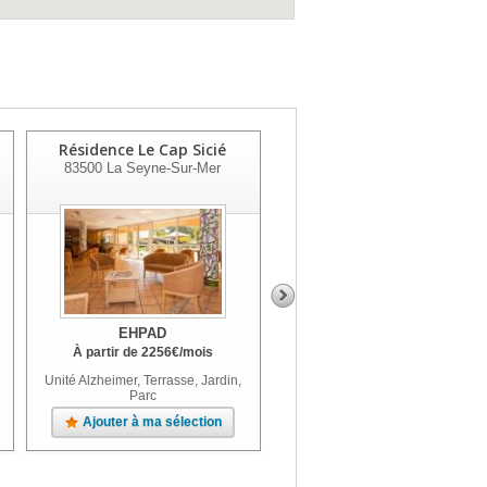
Résidence Le Cap Sicié
La Provençale
83500
La Seyne-Sur-Mer
83136
La Roquebrussanne
EHPAD
EHPAD
À partir de
2256
€
/mois
À partir de
2266
€
/mois
Unité Alzheimer, Terrasse, Jardin,
Terrasse, Jardin
Parc
Ajouter à ma sélection
Ajouter à ma sélection