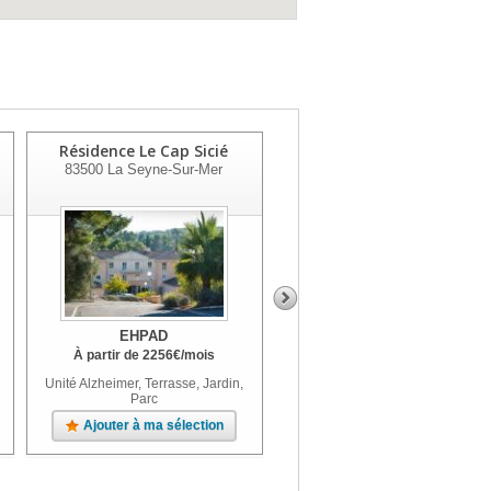
Résidence Le Cap Sicié
La Provençale
83500
La Seyne-Sur-Mer
83136
La Roquebrussanne
EHPAD
EHPAD
À partir de
2256
€
/mois
À partir de
2266
€
/mois
Unité Alzheimer, Terrasse, Jardin,
Terrasse, Jardin
Parc
Ajouter à ma sélection
Ajouter à ma sélection