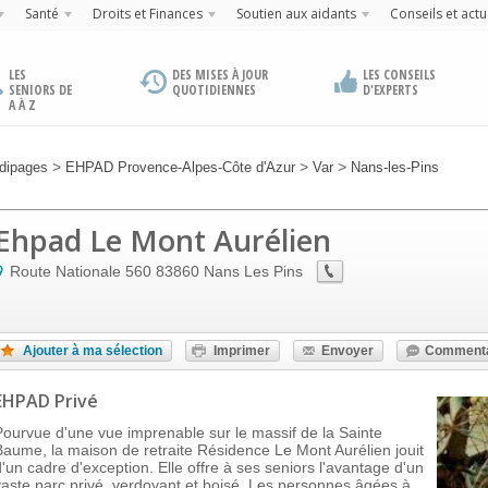
Santé
Droits et Finances
Soutien aux aidants
Conseils et actu
LES
DES MISES À JOUR
LES CONSEILS
SENIORS DE
QUOTIDIENNES
D'EXPERTS
A À Z
>
>
>
dipages
EHPAD Provence-Alpes-Côte d'Azur
Var
Nans-les-Pins
Ehpad Le Mont Aurélien
Route Nationale 560
83860
Nans Les Pins
Ajouter à ma sélection
Imprimer
Envoyer
Commenta
EHPAD Privé
Pourvue d'une vue imprenable sur le massif de la Sainte
Baume, la maison de retraite Résidence Le Mont Aurélien jouit
d'un cadre d'exception. Elle offre à ses seniors l'avantage d'un
vaste parc privé, verdoyant et boisé. Les personnes âgées à