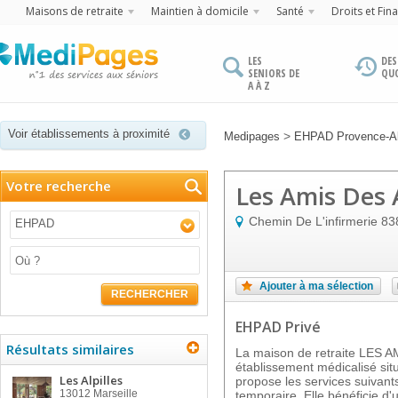
Maisons de retraite
Maintien à domicile
Santé
Droits et Fin
LES
DES
SENIORS DE
QU
A À Z
Voir établissements à proximité
>
Medipages
EHPAD Provence-Al
Votre recherche
Les Amis Des 
Chemin De L'infirmerie
83
EHPAD
Ajouter à ma sélection
RECHERCHER
EHPAD Privé
Résultats similaires
La maison de retraite LES A
établissement médicalisé sit
Les Alpilles
propose les services suivants
13012
Marseille
temporaire. Elle bénéficie d'