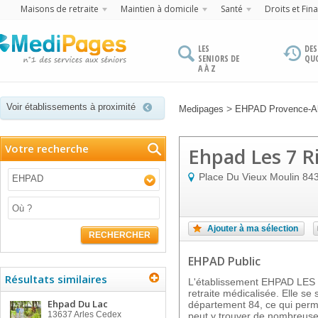
Maisons de retraite
Maintien à domicile
Santé
Droits et Fin
LES
DES
SENIORS DE
QU
A À Z
Voir établissements à proximité
>
Medipages
EHPAD Provence-Al
Votre recherche
Ehpad Les 7 Ri
Place Du Vieux Moulin
84
EHPAD
Ajouter à ma sélection
RECHERCHER
EHPAD Public
Résultats similaires
L'établissement EHPAD LES 
retraite médicalisée. Elle s
Ehpad Du Lac
département 84, ce qui perme
13637
Arles Cedex
peut y trouver de nombreuses