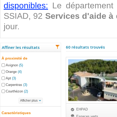
disponibles:
Le département 
SSIAD, 92
Services d'aide à
jour.
60 résultats trouvés
Affiner les résultats
À proximité de
Avignon
(5)
Orange
(4)
Apt
(3)
Carpentras
(3)
Courthézon
(2)
Afficher plus
EHPAD
Caractéristiques
Espaces verts