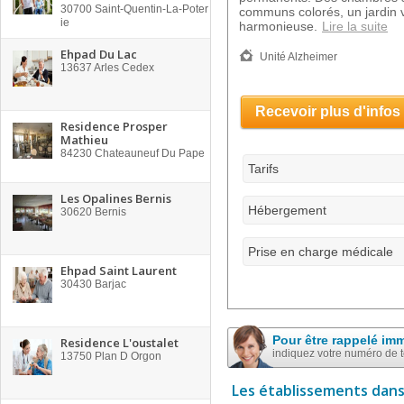
30700
Saint-Quentin-La-Poter
communs colorés, un jardin v
ie
harmonieuse.
Lire la suite
Ehpad Du Lac
Unité Alzheimer
13637
Arles Cedex
Recevoir plus d'infos
Residence Prosper
Mathieu
84230
Chateauneuf Du Pape
Tarifs
Les Opalines Bernis
Hébergement
30620
Bernis
Prise en charge médicale
Ehpad Saint Laurent
30430
Barjac
Pour être rappelé im
Residence L'oustalet
indiquez votre numéro de 
13750
Plan D Orgon
Les établissements dans