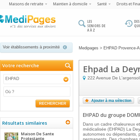
Maisons de retraite
Maintien à domicile
Santé
Droits et Fin
LES
DES
SENIORS DE
QU
A À Z
Voir établissements à proximité
>
Medipages
EHPAD Provence-Al
Votre recherche
Ehpad La Dey
222 Avenue De L'argenso
EHPAD
Ajouter à ma sélection
RECHERCHER
EHPAD
du groupe DOM
Résultats similaires
Dans un cadre chaleureux et 
médicalisée (EHPAD) La Deym
Maison De Sante
autonomes ou dépendants, p
Protestante
permanents. Des chambres sp