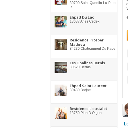
30700
Saint-Quentin-La-Poter
ie
Ehpad Du Lac
13637
Arles Cedex
Residence Prosper
Mathieu
84230
Chateauneuf Du Pape
Les Opalines Bernis
30620
Bernis
Ehpad Saint Laurent
30430
Barjac
Residence L'oustalet
13750
Plan D Orgon
L