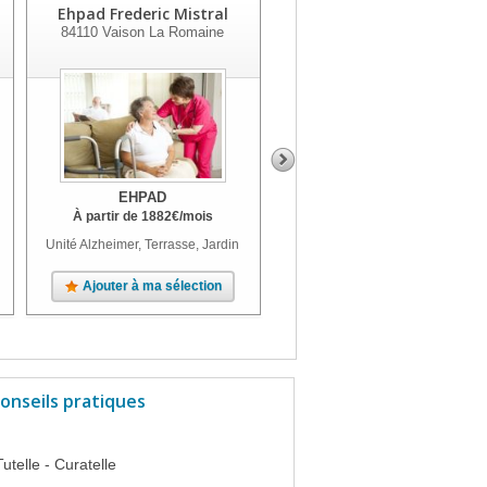
Ehpad Frederic Mistral
Ehpad Les Capucins
84110
Vaison La Romaine
84600
Valreas
EHPAD
EHPAD
À partir de
1882
€
/mois
À partir de
1784
€
/mois
Unité Alzheimer, Terrasse, Jardin
Unité Alzheimer
Ajouter à ma sélection
Ajouter à ma sélection
onseils pratiques
Tutelle - Curatelle