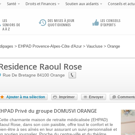
Santé
Droits et Finances
Soutien aux aidants
Conseils et actu
LES
DES MISES À JOUR
LES CONSEILS
SENIORS DE
QUOTIDIENNES
D'EXPERTS
A À Z
>
>
>
dipages
EHPAD Provence-Alpes-Côte d'Azur
Vaucluse
Orange
Residence Raoul Rose
Rue De Bretagne
84100
Orange
Ajouter à ma sélection
Imprimer
Envoyer
Commenta
EHPAD Privé
du groupe DOMUSVI ORANGE
Cette charmante maison de retraite médicalisée (EHPAD)
Raoul Rose, dans son coin paisible, offre tout le confort et le
bien-être à ses aînés en leur assurant un suivi personnalisé et
un soutien journalier. Proche du centre-ville et du théâtre