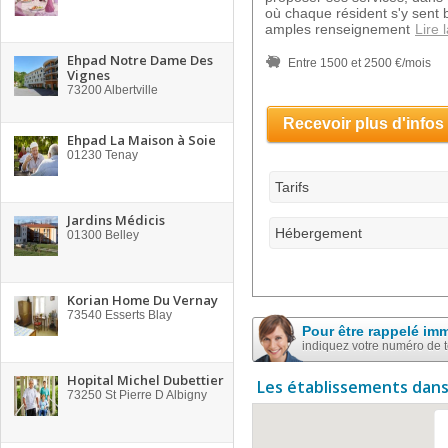
où chaque résident s'y sent b
amples renseignement
Lire 
Ehpad Notre Dame Des
Entre 1500 et 2500 €/mois
Vignes
73200
Albertville
Recevoir plus d'infos
Ehpad La Maison à Soie
01230
Tenay
Tarifs
Jardins Médicis
Hébergement
01300
Belley
Korian Home Du Vernay
73540
Esserts Blay
Pour être rappelé im
indiquez votre numéro de 
Hopital Michel Dubettier
Les établissements dans
73250
St Pierre D Albigny