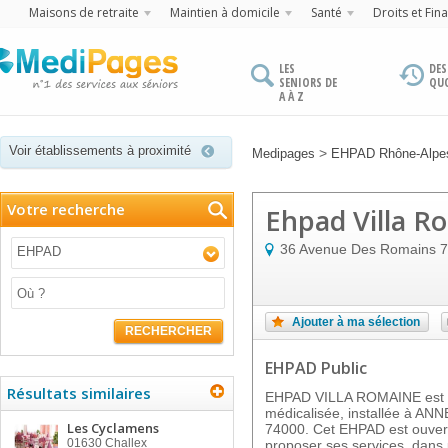
Maisons de retraite
Maintien à domicile
Santé
Droits et Fin
LES
DES
SENIORS DE
QU
A À Z
Voir établissements à proximité
>
Medipages
EHPAD Rhône-Alpe
Votre recherche
Ehpad Villa R
36 Avenue Des Romains
7
EHPAD
Ajouter à ma sélection
RECHERCHER
EHPAD Public
Résultats similaires
EHPAD VILLA ROMAINE est u
médicalisée, installée à ANN
Les Cyclamens
74000. Cet EHPAD est ouvert
01630
Challex
proposer ses services, dans u