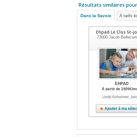
Résultats similaires pou
Dans la Savoie
À tarifs é
Ehpad Le Clos St-j
73000
Jacob Bellecom
EHPAD
À partir de
1909
€
/m
Unité Alzheimer, Jar
Ajouter à ma sélec