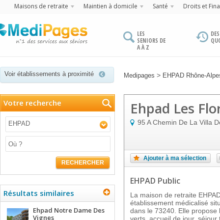
Maisons de retraite
Maintien à domicile
Santé
Droits et Fin
LES
DES
SENIORS DE
QU
A À Z
Voir établissements à proximité
>
Medipages
EHPAD Rhône-Alpe
Votre recherche
Ehpad Les Flor
95 A Chemin De La Villa D
EHPAD
Ajouter à ma sélection
RECHERCHER
EHPAD Public
Résultats similaires
La maison de retraite EHPA
établissement médicalisé s
Ehpad Notre Dame Des
dans le 73240. Elle propose 
Vignes
verts, accueil de jour, séjour