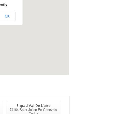
ctly.
OK
Ehpad Val De L'aire
Ehpad Monts Argentes
74164
Saint Julien En Genevois
74120
Megeve
Cedex