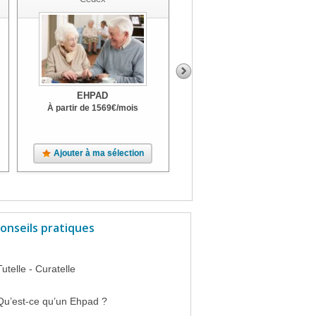
EHPAD
EHPAD
À partir de
1569
€
/mois
À partir de
1524
€
/mois
Terrasse
Ajouter à ma sélection
Ajouter à ma sélection
onseils pratiques
Tutelle - Curatelle
Qu’est-ce qu’un Ehpad ?