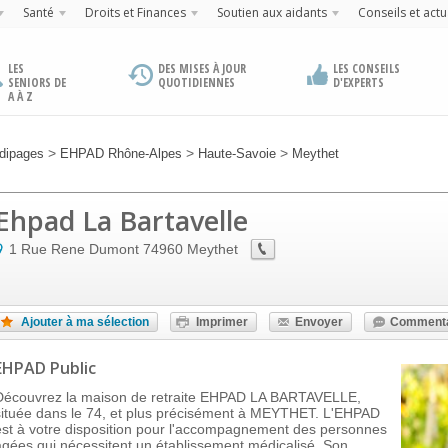
Santé
Droits et Finances
Soutien aux aidants
Conseils et actu
LES
DES MISES À JOUR
LES CONSEILS
SENIORS DE
QUOTIDIENNES
D'EXPERTS
A À Z
>
>
>
dipages
EHPAD Rhône-Alpes
Haute-Savoie
Meythet
Ehpad La Bartavelle
1 Rue Rene Dumont
74960
Meythet
Ajouter à ma sélection
Imprimer
Envoyer
Commenta
EHPAD Public
Découvrez la maison de retraite EHPAD LA BARTAVELLE,
située dans le 74, et plus précisément à MEYTHET. L'EHPAD
est à votre disposition pour l'accompagnement des personnes
âgées qui nécessitent un établissement médicalisé. Son