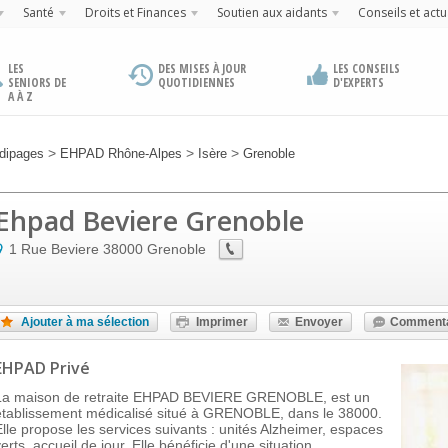
Santé
Droits et Finances
Soutien aux aidants
Conseils et actu
LES
DES MISES À JOUR
LES CONSEILS
SENIORS DE
QUOTIDIENNES
D'EXPERTS
A À Z
>
>
>
dipages
EHPAD Rhône-Alpes
Isère
Grenoble
Ehpad Beviere Grenoble
1 Rue Beviere
38000
Grenoble
Ajouter à ma sélection
Imprimer
Envoyer
Commenta
EHPAD Privé
La maison de retraite EHPAD BEVIERE GRENOBLE, est un
établissement médicalisé situé à GRENOBLE, dans le 38000.
Elle propose les services suivants : unités Alzheimer, espaces
erts, accueil de jour. Elle bénéficie d'une situation