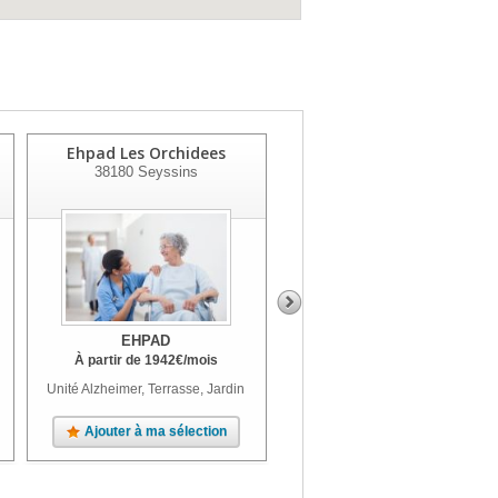
Ehpad Les Orchidees
Ehpad Albert & Marthe
38180
Seyssins
Hostachy
38970
Corps
EHPAD
EHPAD
À partir de
1942
€
/mois
À partir de
1683
€
/mois
Unité Alzheimer, Terrasse, Jardin
Terrasse, Jardin
Ajouter à ma sélection
Ajouter à ma sélection