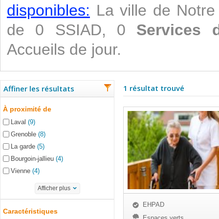
disponibles:
La ville de Notre
de 0 SSIAD, 0
Services 
Accueils de jour.
1 résultat trouvé
Affiner les résultats
À proximité de
Laval
(9)
Grenoble
(8)
La garde
(5)
Bourgoin-jallieu
(4)
Vienne
(4)
Afficher plus
EHPAD
Caractéristiques
Espaces verts