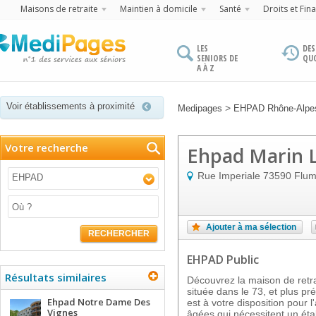
Maisons de retraite
Maintien à domicile
Santé
Droits et Fin
LES
DES
SENIORS DE
QU
A À Z
Voir établissements à proximité
>
Medipages
EHPAD Rhône-Alpe
Votre recherche
Ehpad Marin 
Rue Imperiale
73590
Flum
EHPAD
Ajouter à ma sélection
RECHERCHER
EHPAD Public
Résultats similaires
Découvrez la maison de re
située dans le 73, et plus 
Ehpad Notre Dame Des
est à votre disposition pou
Vignes
âgées qui nécessitent un ét