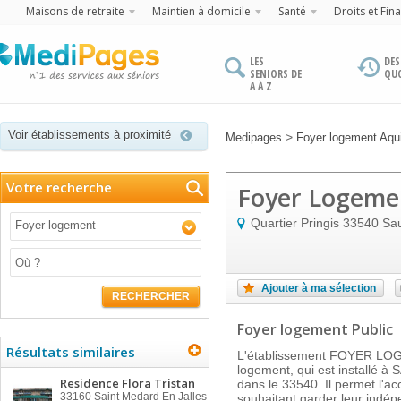
Maisons de retraite
Maintien à domicile
Santé
Droits et Fin
LES
DES
SENIORS DE
QU
A À Z
Voir établissements à proximité
>
Medipages
Foyer logement Aqui
Votre recherche
Foyer Logemen
Quartier Pringis
33540
Sa
Foyer logement
Ajouter à ma sélection
RECHERCHER
Foyer logement Public
Résultats similaires
L'établissement FOYER LO
logement, qui est install
Residence Flora Tristan
dans le 33540. Il permet l'a
33160
Saint Medard En Jalles
souhaitant garder leur indé