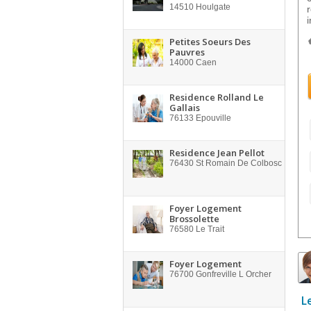
14510
Houlgate
i
Petites Soeurs Des
Pauvres
14000
Caen
Residence Rolland Le
Gallais
76133
Epouville
Residence Jean Pellot
76430
St Romain De Colbosc
Foyer Logement
Brossolette
76580
Le Trait
Foyer Logement
76700
Gonfreville L Orcher
L