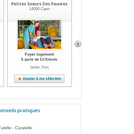
Petites Soeurs Des Pauvres
Foyer Logement
14000
Caen
14760
Bretteville Sur Odon
Foyer logement
Foyer logement
À partir de
537
€
/mois
À partir de
2307
€
/mois
Jardin, Parc
Jardin
Ajouter à ma sélection
Ajouter à ma sélection
onseils pratiques
Tutelle - Curatelle