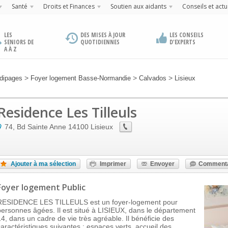
Santé
Droits et Finances
Soutien aux aidants
Conseils et actu
LES
DES MISES À JOUR
LES CONSEILS
SENIORS DE
QUOTIDIENNES
D'EXPERTS
A À Z
>
>
>
dipages
Foyer logement Basse-Normandie
Calvados
Lisieux
Residence Les Tilleuls
74, Bd Sainte Anne
14100
Lisieux
Ajouter à ma sélection
Imprimer
Envoyer
Commenta
Foyer logement Public
RESIDENCE LES TILLEULS est un foyer-logement pour
personnes âgées. Il est situé à LISIEUX, dans le département
14, dans un cadre de vie très agréable. Il bénéficie des
caractéristiques suivantes : espaces verts, accueil des