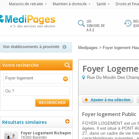
Maisons de retraite
Maintien à domicile
Santé
Droits et Fin
LES
DES
SENIORS DE
QU
A À Z
Voir établissements à proximité
>
Medipages
Foyer logement Hau
Votre recherche
Foyer Logeme
Rue Du Moulin Des Cham
Foyer logement
Ajouter à ma sélection
RECHERCHER
Foyer logement Public
Résultats similaires
FOYER LOGEMENT est un fo
âgées. Il est situé à PONT
Foyer Logement Richepin
27, dans un cadre de vie très
76360
Barentin
caractéristiques suivantes : 