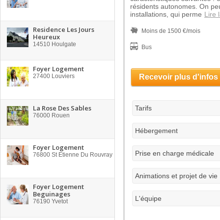
résidents autonomes. On peu
installations, qui perme
Lire 
Residence Les Jours
Moins de 1500 €/mois
Heureux
14510
Houlgate
Bus
Foyer Logement
27400
Louviers
Recevoir plus d'infos
La Rose Des Sables
Tarifs
76000
Rouen
Hébergement
Foyer Logement
Prise en charge médicale
76800
St Etienne Du Rouvray
Animations et projet de vie
Foyer Logement
Beguinages
L'équipe
76190
Yvetot