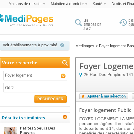
Maisons de retraite
Maintien à domicile
Santé
Droits et Fin
LES
DES
SENIORS DE
QU
A À Z
Voir établissements à proximité
>
Medipages
Foyer logement Ba
Votre recherche
Foyer Logeme
26 Rue Des Peupliers
141
Foyer logement
Ajouter à ma sélection
RECHERCHER
Foyer logement Public
Résultats similaires
FOYER LOGEMENT LA MESNIE
personnes âgées. Il est si
Petites Soeurs Des
le département 14, dans un c
Pauvres
bénéficie des caractéristique