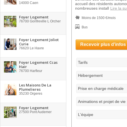
14000
Caen
accueil des résidents autono
nombreuses install
Lire la su
Foyer Logement
Moins de 1500 €/mois
76700
Gonfreville L Orcher
Bus
Foyer Logement Joliot
Curie
Recevoir plus d'infos
76620
Le Havre
Foyer Logement Ccas
Tarifs
Hair
76700
Harfleur
Hébergement
Les Maisons De La
Prise en charge médicale
Plumelieres
35230
Orgeres
Animations et projet de vie
Foyer Logement
27500
Pont Audemer
L'équipe