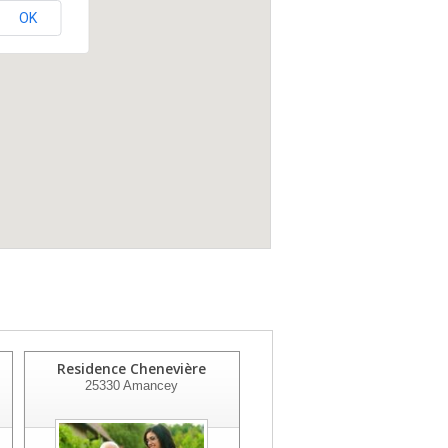
OK
Residence Chenevière
Residence Notre Dame
25330
Amancey
25000
Besancon