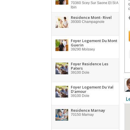
70360
Scey Sur Saone Et St A
lbin
Residence Mont- Rivel
39300
Champagnole
Foyer Logement Du Mont
Guerin
39290
Moissey
Foyer Residence Les
Paters
39100
Dole
Foyer Logement Du Val
D'amour
39100
Dole
L
Residence Marnay
70150
Marnay