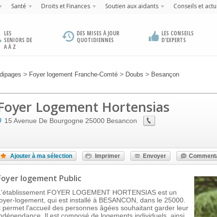
Santé
Droits et Finances
Soutien aux aidants
Conseils et actu
LES
DES MISES À JOUR
LES CONSEILS
SENIORS DE
QUOTIDIENNES
D'EXPERTS
A À Z
>
>
>
dipages
Foyer logement Franche-Comté
Doubs
Besançon
Foyer Logement Hortensias
15 Avenue De Bourgogne
25000
Besancon
Ajouter à ma sélection
Imprimer
Envoyer
Commenta
Foyer logement Public
L'établissement FOYER LOGEMENT HORTENSIAS est un
foyer-logement, qui est installé à BESANCON, dans le 25000.
Il permet l'accueil des personnes âgées souhaitant garder leur
indépendance. Il est composé de logements individuels, ainsi