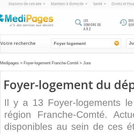
Maisons de retraite
Maintien à domicile
Santé
Droits et Fin
LES
DES
SENIORS DE
QU
A À Z
Votre recherche
Foyer logement
Medipages
>
Foyer-logement Franche-Comté
>
Jura
Foyer-logement du dé
Il y a 13 Foyer-logements l
région Franche-Comté. Actu
disponibles au sein de ces é