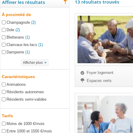
13 résultats trouvés
Affiner les résultats
À proximité de
Champagnole
(2)
Dole
(2)
Bletterans
(1)
Clairvaux-les-lacs
(1)
Dampierre
(1)
Afficher plus
Foyer logement
Caractéristiques
Espaces verts
Animations
Résidents autonomes
Résidents semi-valides
Tarifs
Moins de 1000 €/mois
Entre 1000 et 1500 €/mois