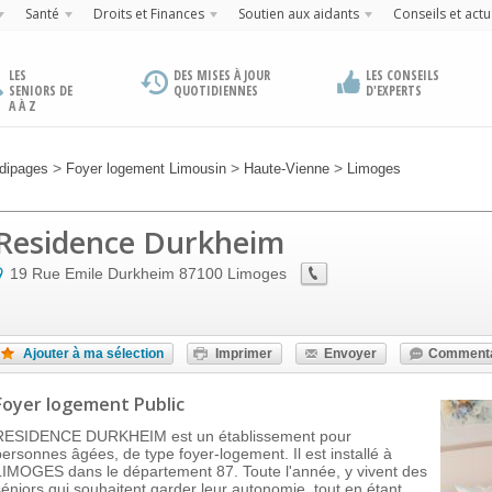
Santé
Droits et Finances
Soutien aux aidants
Conseils et actu
LES
DES MISES À JOUR
LES CONSEILS
SENIORS DE
QUOTIDIENNES
D'EXPERTS
A À Z
>
>
>
dipages
Foyer logement Limousin
Haute-Vienne
Limoges
Residence Durkheim
19 Rue Emile Durkheim
87100
Limoges
Ajouter à ma sélection
Imprimer
Envoyer
Commenta
Foyer logement Public
RESIDENCE DURKHEIM est un établissement pour
personnes âgées, de type foyer-logement. Il est installé à
LIMOGES dans le département 87. Toute l'année, y vivent des
séniors qui souhaitent garder leur autonomie, tout en étant