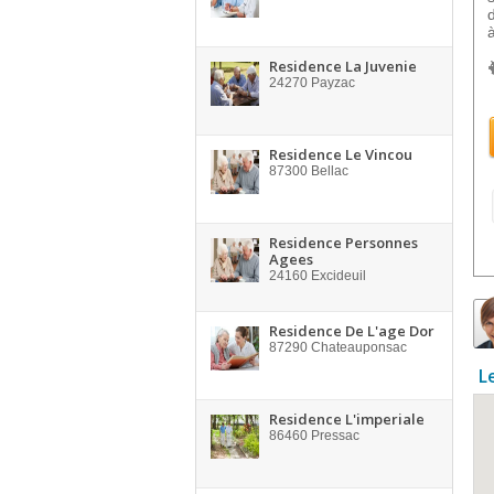
à
Residence La Juvenie
24270
Payzac
Residence Le Vincou
87300
Bellac
Residence Personnes
Agees
24160
Excideuil
Residence De L'age Dor
87290
Chateauponsac
L
Residence L'imperiale
86460
Pressac