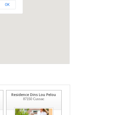
OK
Residence Dins Lou Pelou
Residence Le Vincou
87150
Cussac
87300
Bellac