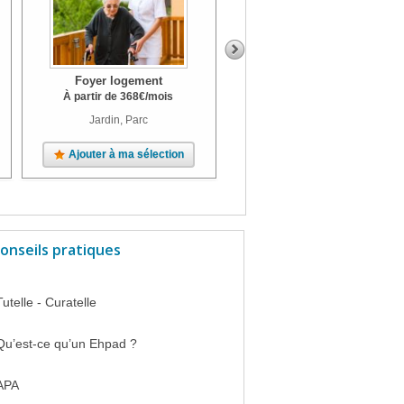
Foyer logement
Foyer logement
À partir de
368
€
/mois
À partir de
488
€
/mois
Jardin, Parc
Ajouter à ma sélection
Ajouter à ma sélection
onseils pratiques
Tutelle - Curatelle
Qu’est-ce qu’un Ehpad ?
APA