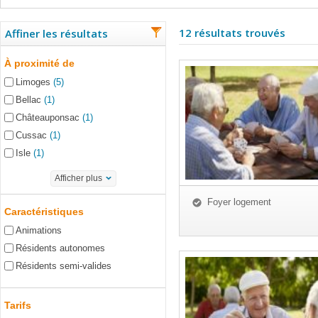
12 résultats trouvés
Affiner les résultats
À proximité de
Limoges
(5)
Bellac
(1)
Châteauponsac
(1)
Cussac
(1)
Isle
(1)
Afficher plus
Foyer logement
Caractéristiques
Animations
Résidents autonomes
Résidents semi-valides
Tarifs