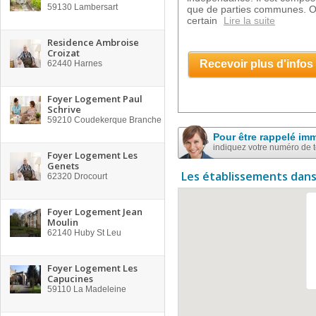
59130
Lambersart
que de parties communes. O
certain
Lire la suite
Residence Ambroise
Croizat
Recevoir plus d'infos
62440
Harnes
Foyer Logement Paul
Schrive
59210
Coudekerque Branche
Pour être rappelé im
indiquez votre numéro de 
Foyer Logement Les
Genets
Les établissements dans
62320
Drocourt
Foyer Logement Jean
Moulin
62140
Huby St Leu
Foyer Logement Les
Capucines
59110
La Madeleine