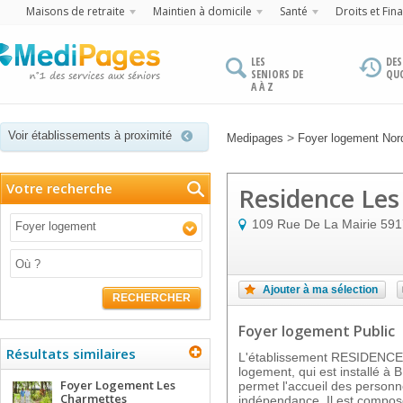
Maisons de retraite
Maintien à domicile
Santé
Droits et Fin
LES
DES
SENIORS DE
QU
A À Z
Voir établissements à proximité
>
Medipages
Foyer logement Nor
Votre recherche
Residence Les
109 Rue De La Mairie
591
Foyer logement
Ajouter à ma sélection
RECHERCHER
Foyer logement Public
Résultats similaires
L'établissement RESIDENCE
logement, qui est installé à
Foyer Logement Les
permet l'accueil des personn
Charmettes
indépendance. Il est composé