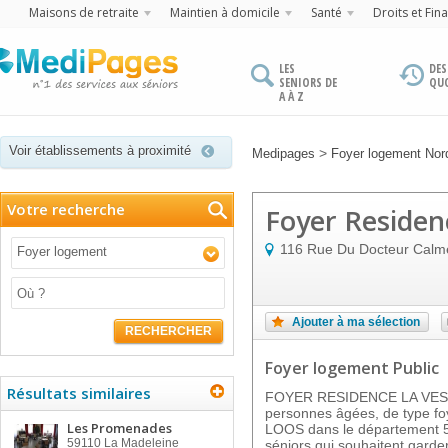
Maisons de retraite
Maintien à domicile
Santé
Droits et Fin
LES
DES
SENIORS DE
QU
A À Z
Voir établissements à proximité
>
Medipages
Foyer logement Nor
Votre recherche
Foyer Residen
116 Rue Du Docteur Calm
Foyer logement
Ajouter à ma sélection
RECHERCHER
Foyer logement Public
Résultats similaires
FOYER RESIDENCE LA VESPR
personnes âgées, de type foye
Les Promenades
LOOS dans le département 59
59110
La Madeleine
séniors qui souhaitent garder