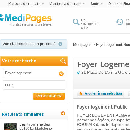
Maisons de retraite
Maintien à domicile
Santé
Droits et Fin
LES
DES
SENIORS DE
QU
A À Z
Voir établissements à proximité
>
Medipages
Foyer logement Nor
Votre recherche
Foyer Logeme
21 Place De L'alma Gare
Foyer logement
Ajouter à ma sélection
RECHERCHER
Foyer logement Public
Résultats similaires
FOYER LOGEMENT ALMA est 
personnes âgées, de type foye
Les Promenades
ROUBAIX dans le département
59110
La Madeleine
séniors qui souhaitent garder