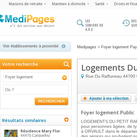
Maisons de retraite
Maintien à domicile
Santé
Droits et Fin
LES
DES
SENIORS DE
QU
A À Z
Voir établissements à proximité
>
Medipages
Foyer logement Pays
Votre recherche
Logements Du
Rue Du Raffuneau
44700
Foyer logement
Ajouter à ma sélection
RECHERCHER
Foyer logement Public
Résultats similaires
LOGEMENTS DU PETIT RAFF
pour personnes âgées, de type
Résidence Mary Flor
à ORVAULT dans le départeme
44470
Carquefou
des séniors qui souhaitent g