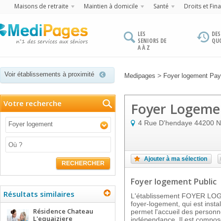
Maisons de retraite
Maintien à domicile
Santé
Droits et Fin
LES
DES
SENIORS DE
QU
A À Z
Voir établissements à proximité
>
Medipages
Foyer logement Pays
Votre recherche
Foyer Logeme
4 Rue D'hendaye
44200
N
Foyer logement
Ajouter à ma sélection
RECHERCHER
Foyer logement Public
Résultats similaires
L'établissement FOYER L
foyer-logement, qui est inst
Résidence Chateau
permet l'accueil des personn
L'equaiziere
indépendance. Il est composé