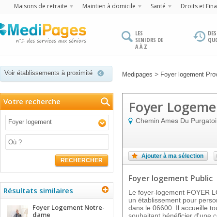
Maisons de retraite
Maintien à domicile
Santé
Droits et Fin
LES
DES
SENIORS DE
QU
A À Z
Voir établissements à proximité
>
Medipages
Foyer logement Pro
Votre recherche
Foyer Logeme
Chemin Ames Du Purgatoi
Foyer logement
Ajouter à ma sélection
RECHERCHER
Foyer logement Public
Résultats similaires
Le foyer-logement FOYER
un établissement pour pers
Foyer Logement Notre-
dans le 06600. Il accueille t
dame
souhaitant bénéficier d'une 