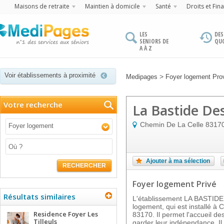
Maisons de retraite
Maintien à domicile
Santé
Droits et Fin
LES
DES
SENIORS DE
QU
A À Z
Voir établissements à proximité
>
Medipages
Foyer logement Pro
Votre recherche
La Bastide De
Chemin De La Celle
8317
Foyer logement
Ajouter à ma sélection
RECHERCHER
Foyer logement Privé
Résultats similaires
L'établissement LA BASTID
logement, qui est installé 
Residence Foyer Les
83170. Il permet l'accueil d
Tilleuls
garder leur indépendance. I