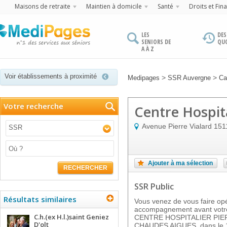
Maisons de retraite
Maintien à domicile
Santé
Droits et Fin
LES
DES
SENIORS DE
QU
A À Z
Voir établissements à proximité
>
>
Medipages
SSR Auvergne
Ca
Votre recherche
Centre Hospita
Avenue Pierre Vialard
151
SSR
Ajouter à ma sélection
RECHERCHER
SSR Public
Résultats similaires
Vous venez de vous faire op
accompagnement avant votre
C.h.(ex H.l.)saint Geniez
CENTRE HOSPITALIER PIERR
D'olt
CHAUDES AIGUES, dans le 15