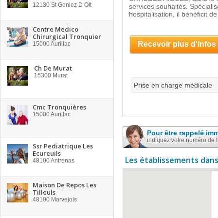
12130
St Geniez D Olt
services souhaités. Spécial
hospitalisation, il bénéficit de
Centre Medico
Chirurgical Tronquier
Recevoir plus d'infos
15000
Aurillac
Ch De Murat
15300
Murat
Prise en charge médicale
Cmc Tronquières
15000
Aurillac
Pour être rappelé im
indiquez votre numéro de 
Ssr Pediatrique Les
Ecureuils
Les établissements dans
48100
Antrenas
Maison De Repos Les
Tilleuls
48100
Marvejols