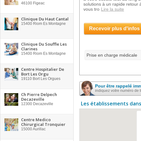
46100
Figeac
solutions à un rapide retour
vous tro
Lire la suite
Clinique Du Haut Cantal
15400
Riom Es Montagne
Recevoir plus d'infos
Clinique Du Souffle Les
Clarines
15400
Riom Es Montagne
Prise en charge médicale
Centre Hospitalier De
Bort Les Orgu
19110
Bort Les Orgues
Pour être rappelé im
indiquez votre numéro de 
Ch Pierre Delpech
Decazeville
Les établissements dans
12300
Decazeville
Centre Medico
Chirurgical Tronquier
15000
Aurillac