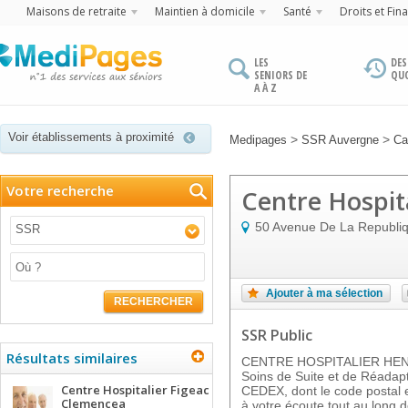
Maisons de retraite
Maintien à domicile
Santé
Droits et Fin
LES
DES
SENIORS DE
QU
A À Z
Voir établissements à proximité
>
>
Medipages
SSR Auvergne
Ca
Votre recherche
Centre Hospit
50 Avenue De La Republi
SSR
Ajouter à ma sélection
RECHERCHER
SSR Public
Résultats similaires
CENTRE HOSPITALIER HENR
Soins de Suite et de Réadap
Centre Hospitalier Figeac
CEDEX, dont le code postal e
Clemencea
à votre écoute tout au long d