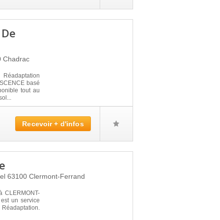
 De
0
Chadrac
 Réadaptation
SCENCE basé
onible tout au
ol...
Recevoir + d'infos
ne
tel
63100
Clermont-Ferrand
é à CLERMONT-
est un service
 Réadaptation.