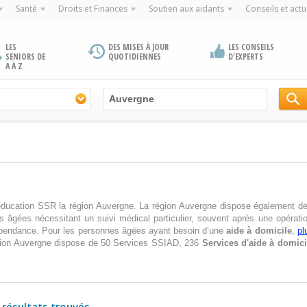
Santé
Droits et Finances
Soutien aux aidants
Conseils et actu
LES
DES MISES À JOUR
LES CONSEILS
SENIORS DE
QUOTIDIENNES
D'EXPERTS
A À Z
éducation SSR la région Auvergne. La région Auvergne dispose également de 
s âgées nécessitant un suivi médical particulier, souvent après une opérati
a dépendance. Pour les personnes âgées ayant besoin d’une
aide à domicile
,
pl
ion Auvergne dispose de 50 Services SSIAD, 236
Services d'aide à domici
 résultats trouvés