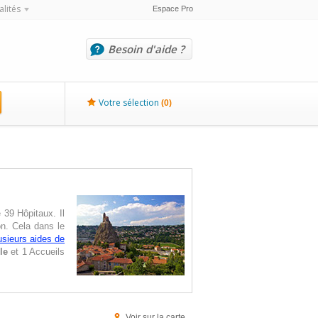
alités
Espace Pro
Besoin d'aide ?
Votre sélection
(
0
)
39 Hôpitaux. Il
on. Cela dans le
usieurs aides de
le
et 1 Accueils
Voir sur la carte