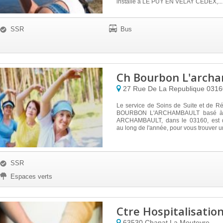
installé à LE PUY EN VELAY CEDEX,...
SSR
Bus
Ch Bourbon L'arch
27 Rue De La Republique
031
Le service de Soins de Suite et de R
BOURBON L'ARCHAMBAULT basé 
ARCHAMBAULT, dans le 03160, est di
au long de l'année, pour vous trouver un
SSR
Espaces verts
Ctre Hospitalisatio
63530
Chanat La Mouteyre