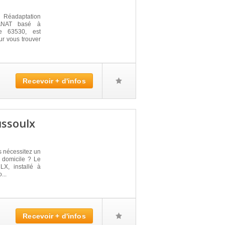
 Réadaptation
ANAT basé à
 63530, est
ur vous trouver
Recevoir + d'infos
ussoulx
s nécessitez un
 domicile ? Le
, installé à
...
Recevoir + d'infos