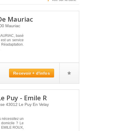
 De Mauriac
200
Mauriac
AURIAC, basé
est un service
 Réadaptation.
.
Recevoir + d'infos
e Puy - Emile R
sse
43012
Le Puy En Velay
s nécessitez un
 domicile ? Le
 EMILE ROUX,