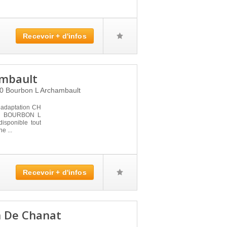
Recevoir + d'infos
ambault
60
Bourbon L Archambault
éadaptation CH
à BOURBON L
sponible tout
e ...
Recevoir + d'infos
n De Chanat