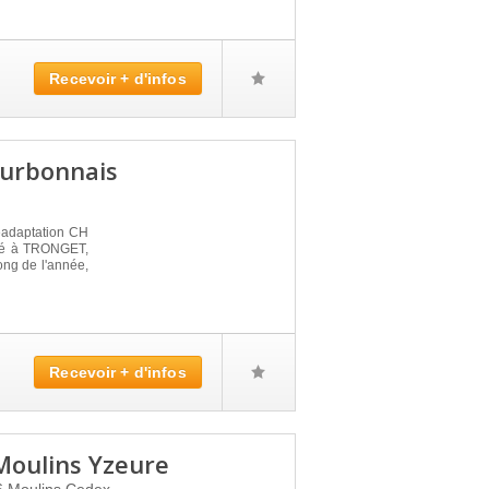
Recevoir + d'infos
ourbonnais
éadaptation CH
 à TRONGET,
ong de l'année,
Recevoir + d'infos
Moulins Yzeure