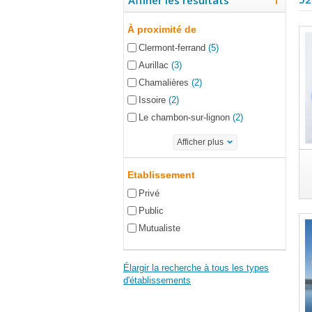
Affiner les résultats
À proximité de
Clermont-ferrand
(5)
Aurillac
(3)
Chamalières
(2)
Issoire
(2)
Le chambon-sur-lignon
(2)
Afficher plus
Etablissement
Privé
Public
Mutualiste
Élargir la recherche à tous les types
d'établissements