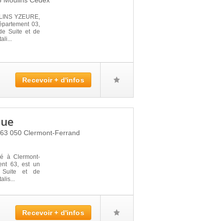
6
Moulins Cedex
LINS YZEURE,
partement 03,
de Suite et de
li...
Recevoir + d'infos
que
63 050
Clermont-Ferrand
é à Clermont-
nt 63, est un
 Suite et de
lis...
Recevoir + d'infos