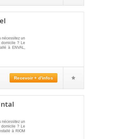
el
s nécessitez un
 domicile ? Le
llé à ENVAL,
Recevoir + d'infos
ntal
s nécessitez un
 domicile ? Le
stallé à RIOM