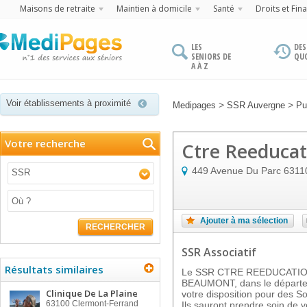
Maisons de retraite
Maintien à domicile
Santé
Droits et Fin
LES
DES
SENIORS DE
QU
A À Z
Voir établissements à proximité
>
>
Medipages
SSR Auvergne
Pu
Votre recherche
Ctre Reeducat
449 Avenue Du Parc
6311
SSR
Ajouter à ma sélection
RECHERCHER
SSR Associatif
Résultats similaires
Le SSR CTRE REEDUCATION
BEAUMONT, dans le départem
Clinique De La Plaine
votre disposition pour des S
63100
Clermont-Ferrand
Ils sauront prendre soin de v