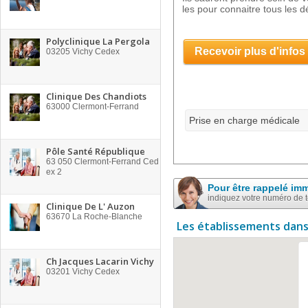
les pour connaitre tous les dé
Polyclinique La Pergola
Recevoir plus d'infos
03205
Vichy Cedex
Clinique Des Chandiots
63000
Clermont-Ferrand
Prise en charge médicale
Pôle Santé République
63 050
Clermont-Ferrand Ced
ex 2
Pour être rappelé im
indiquez votre numéro de 
Clinique De L' Auzon
63670
La Roche-Blanche
Les établissements dans
Ch Jacques Lacarin Vichy
03201
Vichy Cedex