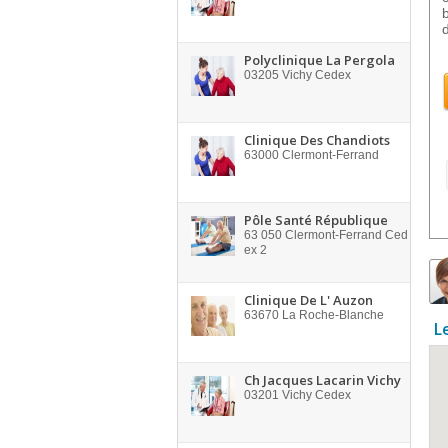
Polyclinique La Pergola
03205
Vichy Cedex
Clinique Des Chandiots
63000
Clermont-Ferrand
Pôle Santé République
63 050
Clermont-Ferrand Ced
ex 2
Clinique De L' Auzon
63670
La Roche-Blanche
L
Ch Jacques Lacarin Vichy
03201
Vichy Cedex