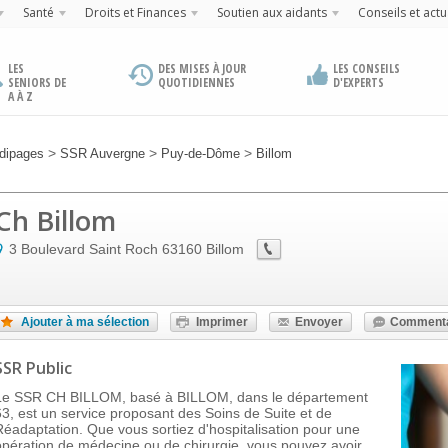
Santé
Droits et Finances
Soutien aux aidants
Conseils et actu
LES
DES MISES À JOUR
LES CONSEILS
SENIORS DE
QUOTIDIENNES
D'EXPERTS
A À Z
>
>
>
dipages
SSR Auvergne
Puy-de-Dôme
Billom
Ch Billom
3 Boulevard Saint Roch
63160
Billom
Ajouter à ma sélection
Imprimer
Envoyer
Commenta
SSR Public
Le SSR CH BILLOM, basé à BILLOM, dans le département
63, est un service proposant des Soins de Suite et de
Réadaptation. Que vous sortiez d'hospitalisation pour une
opération de médecine ou de chirurgie, vous pouvez avoir