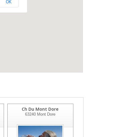
OK
Ch Du Mont Dore
Clinique De La Plaine
63240
Mont Dore
63100
Clermont-Ferrand