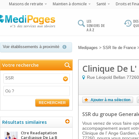
Maisons de retraite
Maintien à domicile
Santé
Droits et Fin
LES
DES
SENIORS DE
QU
A À Z
Voir établissements à proximité
>
Medipages
SSR Ile de France
Votre recherche
Clinique De L
Rue Léopold Bellan
77260
SSR
Ajouter à ma sélection
RECHERCHER
SSR
du groupe General
Résultats similaires
Vous venez de vous faire op
accompagnement avant votre
Ctre Readaptation
Clinique de l' Ange Gardien, 
Cardiaque De La B
77260, pourra vous procurer 