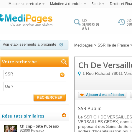
Maisons de retraite
Maintien à domicile
Santé
Droits et Fin
LES
DES
SENIORS DE
QU
A À Z
Voir établissements à proximité
>
Medipages
SSR Ile de France
Votre recherche
Ch De Versaill
1 Rue Richaud
78011
Vers
SSR
Ajouter à ma sélection
RECHERCHER
SSR Public
Résultats similaires
Le SSR CH DE VERSAILLES
VERSAILLES CEDEX, dans le 
Chicnp - Site Puteaux
proposant des Soins de Suit
92800
Puteaux
sortiez d'hospitalisation po