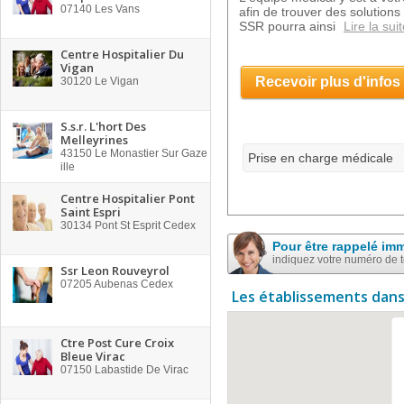
07140
Les Vans
afin de trouver des solutions
SSR pourra ainsi
Lire la sui
Centre Hospitalier Du
Vigan
Recevoir plus d'infos
30120
Le Vigan
S.s.r. L'hort Des
Melleyrines
43150
Le Monastier Sur Gaze
Prise en charge médicale
ille
Centre Hospitalier Pont
Saint Espri
30134
Pont St Esprit Cedex
Pour être rappelé im
indiquez votre numéro de 
Ssr Leon Rouveyrol
07205
Aubenas Cedex
Les établissements dans
Ctre Post Cure Croix
Bleue Virac
07150
Labastide De Virac