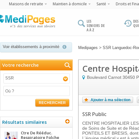
Maisons de retraite
Maintien à domicile
Santé
Droits et Fin
LES
DES
SENIORS DE
QU
A À Z
Voir établissements à proximité
>
Medipages
SSR Languedoc-Rou
Votre recherche
Centre Hospita
Boulevard Carnot
30450
P
SSR
Ajouter à ma sélection
RECHERCHER
SSR Public
Résultats similaires
CENTRE HOSPITALIER LES C
de Soins de Suite et de Réad
Ctre De Rééduc.
PONTEILS ET BRESIS, dont l
Respiratoire Folche
L'équipe médical y est à vot