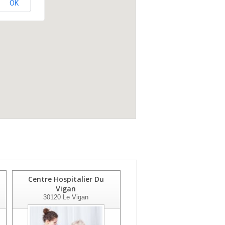
OK
Centre Hospitalier Du
Centre Hospitalier Pont
Vigan
Saint Espri
30120
Le Vigan
30134
Pont St Esprit Cedex