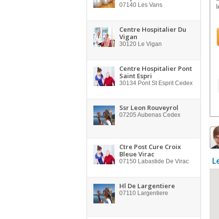
07140
Les Vans
l
Centre Hospitalier Du
Vigan
30120
Le Vigan
Centre Hospitalier Pont
Saint Espri
30134
Pont St Esprit Cedex
Ssr Leon Rouveyrol
07205
Aubenas Cedex
Ctre Post Cure Croix
Bleue Virac
L
07150
Labastide De Virac
Hl De Largentiere
07110
Largentiere