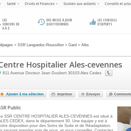
Santé
Droits et Finances
Soutien aux aidants
Conseils et actu
LES
DES MISES À JOUR
LES CONSEILS
SENIORS DE
QUOTIDIENNES
D'EXPERTS
A À Z
>
>
>
dipages
SSR Languedoc-Roussillon
Gard
Alès
Centre Hospitalier Ales-cevennes
811 Avenue Docteur Jean Goubert
30103
Ales Cedex
Ajouter à ma sélection
Imprimer
Envoyer
Commenta
SSR Public
Le SSR CENTRE HOSPITALIER ALES-CEVENNES est situé à
ALES CEDEX, dans le département 30. Une équipe y est à
votre disposition pour des Soins de Suite et de Réadaptation.
Ils sauront prendre soin de vous, et vous conseiller. Contactez