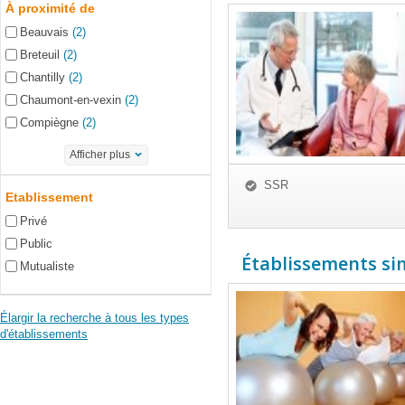
À proximité de
Beauvais
(2)
Breteuil
(2)
Chantilly
(2)
Chaumont-en-vexin
(2)
Compiègne
(2)
Afficher plus
SSR
Etablissement
Privé
Public
Établissements simi
Mutualiste
Élargir la recherche à tous les types
d'établissements