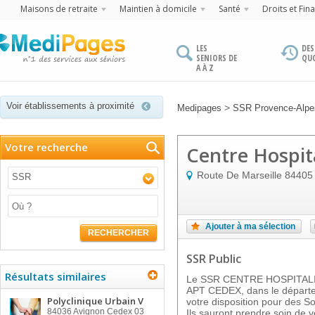
Maisons de retraite
Maintien à domicile
Santé
Droits et Fin
LES
DES
SENIORS DE
QU
A À Z
Voir établissements à proximité
>
Medipages
SSR Provence-Alpes
Votre recherche
Centre Hospit
Route De Marseille
84405
SSR
Ajouter à ma sélection
RECHERCHER
SSR Public
Résultats similaires
Le SSR CENTRE HOSPITALIE
APT CEDEX, dans le départe
Polyclinique Urbain V
votre disposition pour des S
84036
Avignon Cedex 03
Ils sauront prendre soin de v