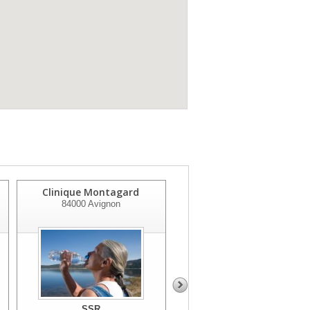
Clinique Montagard
Clinique Du Mont Ventou
84000
Avignon
84200
Carpentras
SSR
SSR