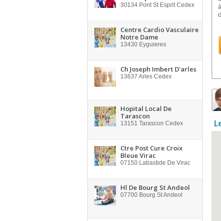
30134
Pont St Esprit Cedex
Centre Cardio Vasculaire
Notre Dame
13430
Eyguieres
Ch Joseph Imbert D'arles
13637
Arles Cedex
Hopital Local De
Tarascon
L
13151
Tarascon Cedex
Ctre Post Cure Croix
Bleue Virac
07150
Labastide De Virac
Hl De Bourg St Andeol
07700
Bourg St Andeol