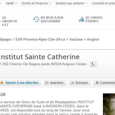
Santé
Droits et Finances
Soutien aux aidants
Conseils et actu
LES
DES MISES À JOUR
LES CONSEILS
SENIORS DE
QUOTIDIENNES
D'EXPERTS
A À Z
>
>
>
dipages
SSR Provence-Alpes-Côte d'Azur
Vaucluse
Avignon
Institut Sainte Catherine
250 Chemin De Baigne-pieds
84918
Avignon Cedex
Ajouter à ma sélection
Imprimer
Envoyer
Commenta
SSR
Le service de Soins de Suite et de Réadaptation INSTITUT
SAINTE CATHERINE basé à AVIGNON CEDEX, dans le
84918, est disponible tout au long de l'année, pour vous
trouver une solution adaptée dans le retour rapide à domicile