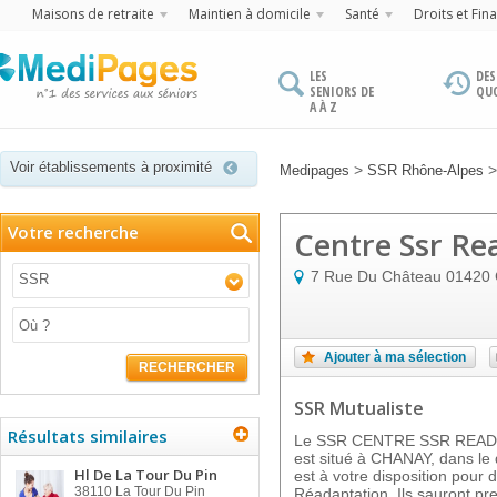
Maisons de retraite
Maintien à domicile
Santé
Droits et Fin
LES
DES
SENIORS DE
QU
A À Z
Voir établissements à proximité
>
Medipages
SSR Rhône-Alpes
Votre recherche
Centre Ssr Re
7 Rue Du Château
01420
SSR
Ajouter à ma sélection
RECHERCHER
SSR Mutualiste
Résultats similaires
Le SSR CENTRE SSR REA
est situé à CHANAY, dans le
Hl De La Tour Du Pin
est à votre disposition pour 
38110
La Tour Du Pin
Réadaptation. Ils sauront pr