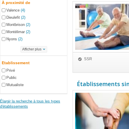
À proximité de
Valence
(4)
Dieulefit
(2)
Montbrison
(2)
Montélimar
(2)
Nyons
(2)
Afficher plus
SSR
Etablissement
Privé
Public
Établissements simi
Mutualiste
Élargir la recherche à tous les types
d'établissements