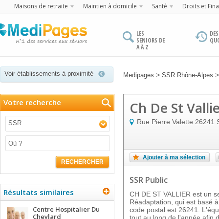
Maisons de retraite
Maintien à domicile
Santé
Droits et Fin
LES
DES
SENIORS DE
QU
A À Z
Voir établissements à proximité
>
Medipages
SSR Rhône-Alpes
Votre recherche
Ch De St Valli
Rue Pierre Valette
26241
SSR
Ajouter à ma sélection
RECHERCHER
SSR Public
Résultats similaires
CH DE ST VALLIER est un ser
Réadaptation, qui est basé 
Centre Hospitalier Du
code postal est 26241. L'équ
Cheylard
tout au long de l'année afin 